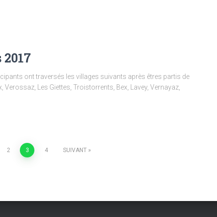
s 2017
ticipants ont traversés les villages suivants après êtres partis de
Verossaz, Les Giettes, Troistorrents, Bex, Lavey, Vernayaz,
2
3
4
SUIVANT