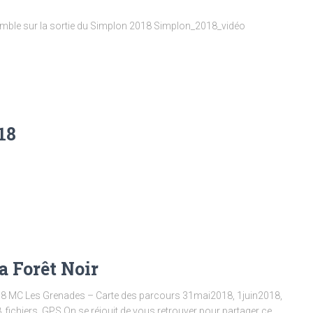
Lacomble sur la sortie du Simplon 2018 Simplon_2018_vidéo
18
la Forêt Noir
2018 MC Les Grenades – Carte des parcours 31mai2018, 1juin2018,
_fichiers_GPS On se réjouit de vous retrouver pour partager ce