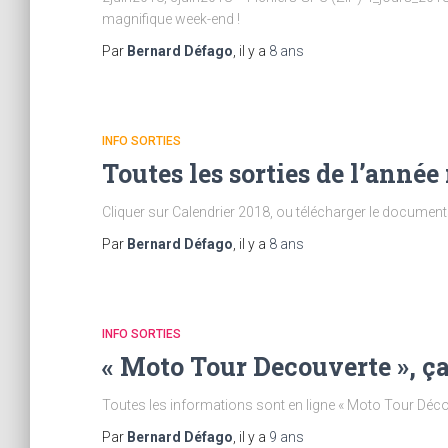
magnifique week-end !
Par
Bernard Défago
, il y a
8 ans
INFO SORTIES
Toutes les sorties de l’anné
Cliquer sur Calendrier 2018, ou télécharger le documents
Par
Bernard Défago
, il y a
8 ans
INFO SORTIES
« Moto Tour Decouverte », ça 
Toutes les informations sont en ligne « Moto Tour Déco
Par
Bernard Défago
, il y a
9 ans