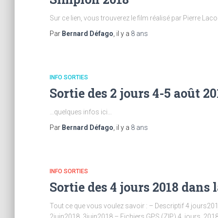
Sur ce lien, vous trouverez le film réalisé par Pierre 
Par
Bernard Défago
, il y a
8 ans
INFO SORTIES
Sortie des 2 jours 4-5 août 20
…quelques infos ici…
Par
Bernard Défago
, il y a
8 ans
INFO SORTIES
Sortie des 4 jours 2018 dans 
Tout ce que vous voulez savoir : – Descriptif 4 jours
2juin2018, 3juin2018 – Fichiers GPS (ZIP) 4_jours_2018