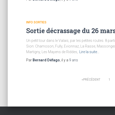
INFO SORTIES
Sortie décrassage du 26 mar
Un petit tour dans le Valais, par les petites routes. 8 par
Sion: Chamoson, Fully, Evionnaz, La Rasse, Massongex, 
Martigny, Les Mayens de Riddes,
Lire la suite…
Par
Bernard Défago
, il y a
9 ans
Pagination
PRÉCÉDENT
1
des
publications