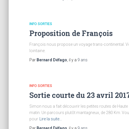
INFO SORTIES
Proposition de François
François nous propose un voyage trans-continental. Vou
lointaine.
Par
Bernard Défago
, il y a
9 ans
INFO SORTIES
Sortie courte du 23 avril 201
Simon nous a fait découvrir les petites routes de Haute S
matin. Un parcours plutôt mantagneux, de 280 Km. Vous t
pour
Lire la suite…
Par
Bernard Défago
, il y a
9 ans