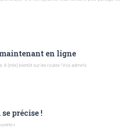
e maintenant en ligne
. A (très) bientôt sur les routes ! Vos admin’s
se précise !
uverte »