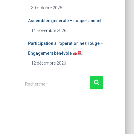
30 octobre 2026
Assemblée générale – souper annuel
14 novembre 2026
Participation a l'opération nez rouge –
Engagement bénévole
12 décembre 2026
R
Rechercher…
e
c
h
e
r
c
h