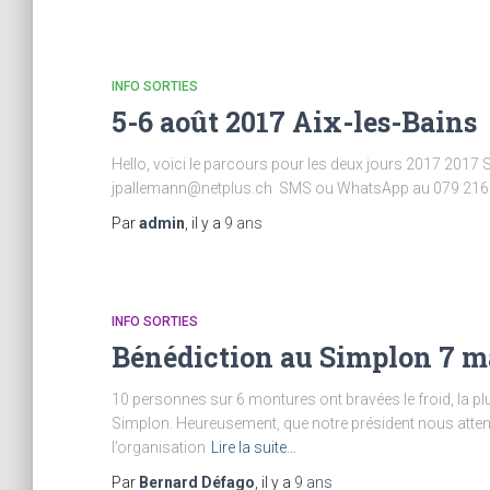
INFO SORTIES
5-6 août 2017 Aix-les-Bains
Hello, voici le parcours pour les deux jours 2017 2017
jpallemann@netplus.ch SMS ou WhatsApp au 079 216 21 2
Par
admin
, il y a
9 ans
INFO SORTIES
Bénédiction au Simplon 7 m
10 personnes sur 6 montures ont bravées le froid, la pl
Simplon. Heureusement, que notre président nous attenda
l’organisation
Lire la suite…
Par
Bernard Défago
, il y a
9 ans