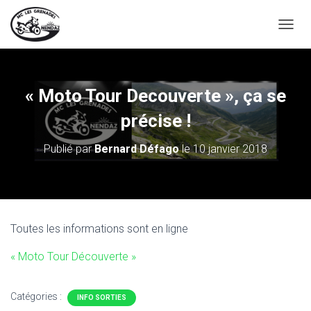
D
É
P
L
I
« Moto Tour Decouverte », ça se
E
R
précise !
L
A
Publié par
Bernard Défago
le
10 janvier 2018
N
A
V
I
G
A
Toutes les informations sont en ligne
T
I
« Moto Tour Découverte »
O
N
Catégories :
INFO SORTIES