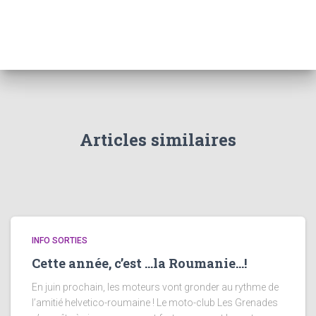
c
h
e
r
c
h
e
r
Articles similaires
:
INFO SORTIES
Cette année, c’est …la Roumanie…!
En juin prochain, les moteurs vont gronder au rythme de
l’amitié helvetico-roumaine ! Le moto-club Les Grenades