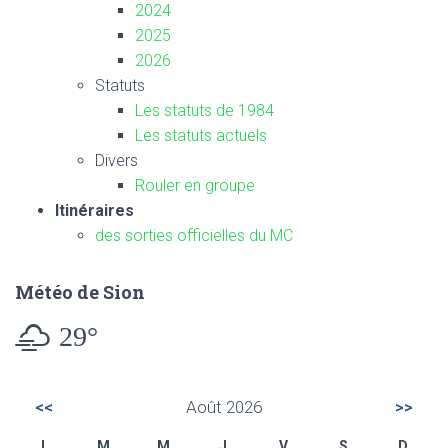
2024
2025
2026
Statuts
Les statuts de 1984
Les statuts actuels
Divers
Rouler en groupe
Itinéraires
des
sorties officielles du MC
Météo de Sion
29°
<<
Août 2026
>>
L
M
M
J
V
S
D