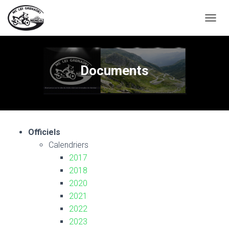
D
É
P
L
I
Documents
E
R
L
A
N
A
Officiels
V
I
Calendriers
G
2017
A
2018
T
I
2020
O
2021
N
2022
2023