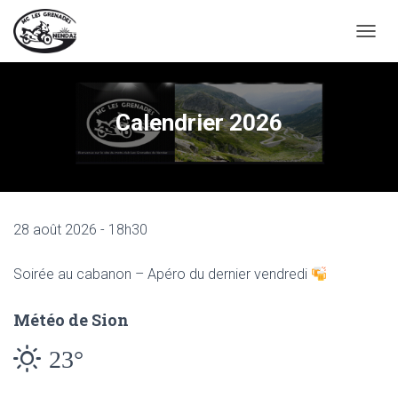
D
É
P
L
I
Calendrier 2026
E
R
L
A
N
A
28 août 2026 - 18h30
V
I
G
Soirée au cabanon – Apéro du dernier vendredi
A
T
I
Météo de Sion
O
23°
N