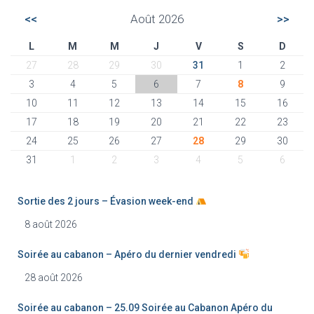
<<
Août 2026
>>
L
M
M
J
V
S
D
27
28
29
30
31
1
2
3
4
5
6
7
8
9
10
11
12
13
14
15
16
17
18
19
20
21
22
23
24
25
26
27
28
29
30
31
1
2
3
4
5
6
Sortie des 2 jours – Évasion week-end
8 août 2026
Soirée au cabanon – Apéro du dernier vendredi
28 août 2026
Soirée au cabanon – 25.09 Soirée au Cabanon Apéro du