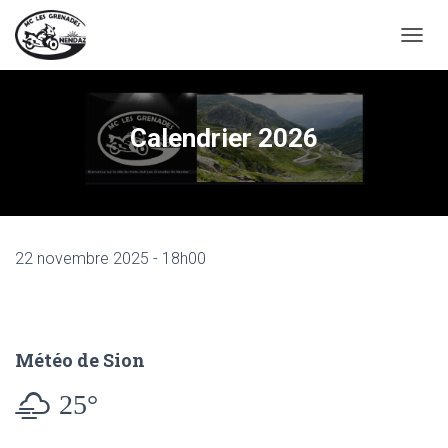
D
É
P
L
I
Calendrier 2026
E
R
L
A
N
A
22 novembre 2025 - 18h00
V
I
G
A
T
I
Météo de Sion
O
25°
N