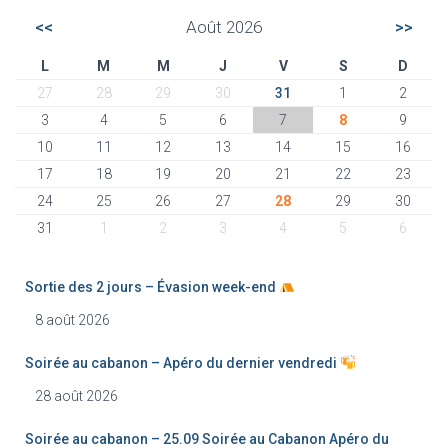
<<
Août 2026
>>
L
M
M
J
V
S
D
27
28
29
30
31
1
2
3
4
5
6
7
8
9
10
11
12
13
14
15
16
17
18
19
20
21
22
23
24
25
26
27
28
29
30
31
1
2
3
4
5
6
Sortie des 2 jours – Évasion week-end
8 août 2026
Soirée au cabanon – Apéro du dernier vendredi
28 août 2026
Soirée au cabanon – 25.09 Soirée au Cabanon Apéro du